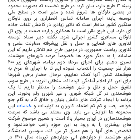
زمینه ۳ طرح دارد، بیان کرد: در طرح نخست که بصورت محدود
در بعضی ناوگان ها شروع شده و مقرر است در سطح ملی
توسعه یابد؛ اجرای سامانه تماس اضطراری بر روی ناوگان
سنگین کشور مدنظر است که تاثیر زیادی در کاهش تلفات جاده
ای دارد. این طرح مقرر است با همکاری وزارت صمت بر روی کل
ناوگان مسافری کشور اجرائی شود. بگفته دبیر ستاد توسعه
فناوری های فضایی و حمل و نقل پیشرفته معاونت علمی و
فناوری ریاست جمهوری، در دومین طرح هم تلاش داریم که این
سامانه را به دیگر حوزه ها خصوصاً عرصه شهرهای هوشمند
تسری دهیم. برای اجرای مرحله دوم برنامه، شهرهای زیر ۲۰۰
هزار نفر جمعیت را انتخاب نموده ایم تا با اجرای ۵ طرح به
هوشمند شدن آنها کمک نماییم. درحال حضار برخی شهرها
برای این کار اعلام آمادگی کرده اند. منطقی افزود: در طرح سوم،
تلفیق حمل و نقل و شهر هوشمند را مدنظر داریم تا یک
هوشمندی در کل شبکه شهری و غیر شهری رقم بخورد. این
برنامه با ایجاد شرکت های دانش بنیان و خلاق گام به گام جلو
خواهد رفت و کم کم اعتماد کاربران به تولیدات و
خدمات
این
مجموعه ها افزایش می یابد. وی معتقد می باشد که سرعت
هوشمندسازی در ایران بسیار بالا است و همین موضوع شرکت
های بیشتری را به ورود به این حوزه راغب خواهدنمود و
تخصص های آنها را هم عمیق تر می کند. سومین نمایشگاه
شهر هوشمند از دوازدهم الی چهاردهم تیرماه سال ۱۴۰۱ در