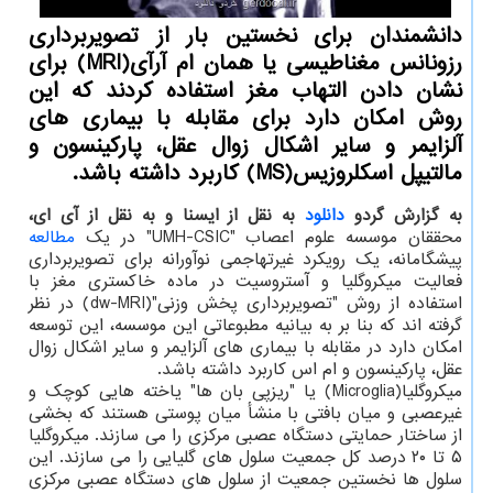
دانشمندان برای نخستین بار از تصویربرداری
رزونانس مغناطیسی یا همان ام آرآی(MRI) برای
نشان دادن التهاب مغز استفاده کردند که این
روش امکان دارد برای مقابله با بیماری های
آلزایمر و سایر اشکال زوال عقل، پارکینسون و
مالتیپل اسکلروزیس(MS) کاربرد داشته باشد.
به گزارش گردو
دانلود
به نقل از ایسنا و به نقل از آی ای،
محققان موسسه علوم اعصاب "UMH-CSIC" در یک
مطالعه
پیشگامانه، یک رویکرد غیرتهاجمی نوآورانه برای تصویربرداری
فعالیت میکروگلیا و آستروسیت در ماده خاکستری مغز با
استفاده از روش "تصویربرداری پخش وزنی"(dw-MRI) در نظر
گرفته اند که بنا بر به بیانیه مطبوعاتی این موسسه، این توسعه
امکان دارد در مقابله با بیماری های آلزایمر و سایر اشکال زوال
عقل، پارکینسون و ام اس کاربرد داشته باشد.
میکروگلیا(Microglia) یا "ریزپی بان ها" یاخته هایی کوچک و
غیرعصبی و میان بافتی با منشأ میان پوستی هستند که بخشی
از ساختار حمایتی دستگاه عصبی مرکزی را می سازند. میکروگلیا
۵ تا ۲۰ درصد کل جمعیت سلول های گلیایی را می سازند. این
سلول ها نخستین جمعیت از سلول های دستگاه عصبی مرکزی