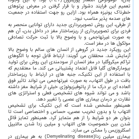
بدن، "توموگرافی انتشار پوزیترون"(PET) بود. با این وجود،
تعمیم این فرایند دشوار و با قرار گرفتن در معرض پرتوهای
خطرناک یونیزه همراه بود. ازاین رو جهت استفاده در جمعیت
های صدمه پذیر مناسب نبود.
از طرفی، این روش تصویربرداری جدید دارای توانایی منحصر به
فردی برای تصویربرداری از ریزساختار مغز در داخل بدن، آن هم
به صورت غیرتهاجمی و با وضوح بالا با ثبت حرکت تصادفی
مولکول ها در مغز است.
این رویکرد جدید در گروهی از انسان های سالم با وضوح بالا
آزمایش شد. محققان می گویند: ارتباط قابل توجه با الگوهای
تراکم میکروگلیا در مغز انسان از سودمندی این روش برای تولید
بیومارکرهای گلیا قابل اعتماد پشتیبانی می کند. ما معتقدیم که
با استفاده از این تکنیک، جنبه های در ارتباط با ریزساختار
بافت در طول التهاب، به صورت غیرتهاجمی می تواند تاثیر فوق
العاده ای بر درک ما از پاتوفیزیولوژی خیلی از شرایط مغز داشته
باشد و می تواند شیوه های تشخیصی فعلی و استراتژی های
نظارت بر درمان بیماری های عصبی را تغییر دهد.
همینطور مشخص شده است که این تکنیک برای تشخیص
التهاب با و بدون تخریب عصبی، حساس و اختصاصی است تا
بتوان هر دو شرایط را از هم متمایز کرد. همینطور تمایز قائل
شدن بین خصوصیت های التهاب و میلین زدا شدن مالتیپل
اسکلروزیس را ممکن می سازد.
بیماری میلین زدا(Demyelinating disease) به هر بیماری در