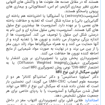
هستند که در مقابل صدمه ها، عفونت ها و واکنش های التهابی
مغزی نظیر بیماری آلزایمر، ام اس، انسفالوپاتی و بیماری های
پریونی پاسخگو هستند.
آستروسیت(astrocyte) یا آستروگلیا یا اختریاخته هم یاخته ای
گلیایی(پی بانی) و ستاره شکل است که تغذیه و حفاظت یاخته
های عصبی را بر عهده دارد. آستروسیت ها بیشترین نوع سلول
های گلیا هستند. آستروسیت یعنی سلول ستاره ای و این نام به
درستی شکل این سلول را توصیف می کند. آستروسیت ها از
اندازه بزرگی برخوردار می باشند و نورون ها را تغذیه کرده و از
آنها حمایت می کنند و به همراه میکروگلیاها مواد زائد درون مغز
را از بین می برند و در نهایت به صورت مواد شیمیایی از مایع
احاطه کننده نورون ها حفاظت می کنند.
تصویربرداری پخش وزنی یا تصویربرداری بر وزن انتشار یا
تصویرگیری دیفیوژن(Diffusion Weighted Imaging) یا به
اختصار "DW-MRI" نوعی روش تصویرگیری MRI است.
اولین سیگنال از این نوع MRI
دکتر "سیلویا دسانتیس" و دکتر "سانتیاگو کانالز" هر دو از
موسسه علوم اعصاب UMH-CSIC می گویند: این نخستین بار
است که نشان داده شده که سیگنال این نوع از MRI می تواند
فعال شدن میکروگلیا و آستروسیت را با ردپای خاصی برای هر
جمعیت سلولی تشخیص دهد.
استاندارد
طلایی قبلی برای تصویربرداری التهاب مغز در داخل