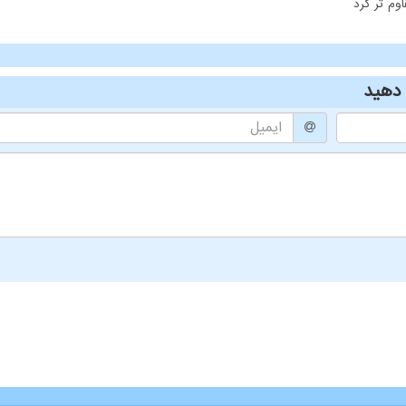
وم تر کرد
دهید