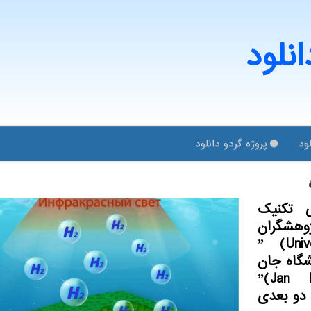
انلود
ود
پروژه گردو دانلود
دانشگاه پلی تكنیك
 پژوهشگران
ریˮ (University of
Chemistry an) پراگ و ˮدانشگاه جان
ˮ(Jan Evange
ید دو بعدی