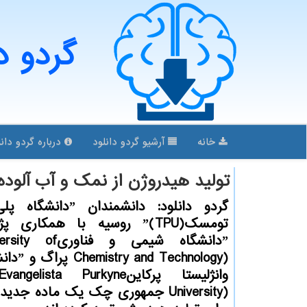
گردو د
خانه
آرشیو گردو دانلود
درباره گردو دانل
تولید هیدروژن از نمك و آب آلوده
گردو دانلود: دانشمندان ˮ
تومسكˮ(TPU) روسیه با همكاری
ˮدانشگاه شیمی و فناو
d Technology
وانژلیستا پركاینlista Purkyne
University) جمهوری چك یك ماده جد