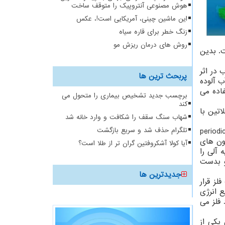
هوش مصنوعی آنتروپیک را متوقف ساخت
این ماشین چینی، آمریکایی است!، عکس
زنگ خطر برای قاره سیاه
روش های درمان ریزش مو
. بدین
در اثر
پربحث ترین ها
 آلوده
دهد، استفاده می
برچسب جدید تشخیص بیماری را متحول می
کند
اتین با
شهاب سنگ سقف را شکافت و وارد خانه شد
نیکووا افزود: در طول آزمایشات ما مواد را آبرسانی می کردیم و درب آن ظرف را محکم بستیم تا از نمونه های گاز دوره ای(periodic
تلگرام حذف شد و سریع بازگشت
رون های
آیا کولا آشکروفتین گران تر از طلا است؟
 آلی را
 و بدست
جدیدترین ها
لز قرار
افت سریع انرژی
 فلز می
تولید نماید. این یکی از