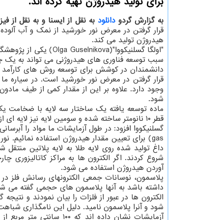
برای تولید هیدروژن تهیه كرده اند.
به گزارش گردو
دانلود
به نقل از ایسنا و به نقل از فیز
قرار گرفتن در معرض نور خورشید از نمک و آب آلوده
هیدروژن تولید می کند.
"اولگا گسلنیکووا"(Olga Guselnikova) یکی از پژوهشگران این
سبب توسعه فناوری های هیدروژنی می تواند به یک چا
دانشمندان در کوشش برای توسعه روش های کارآمد و 
قرار گرفتن در معرض نور خورشید است. در سیاره ما
شود.
ماده توسعه یافته یک ساختار سه لایه با ضخامت یک می
قطر ۱۰ نانومتر ساخته شده و سومین لایه نیز لایه ای از چارچوب های فلزی-آلی ترکیبات کروم و مولکول های آلی است.
gas) برای تعیین مقدار هیدروژن استفاده نمائیم
داغ تولید شده روی لایه طلا به لایه پلاتین منتقل 
شروع کردند. اگر الکترون ها به مراکز کاتالیزوری چ
آوردن هیدروژن استفاده می شود.
پلاسمون، نوسانات جمعی الکترونهای رسانش فلز در هن
الکترون ها در عبور از فلزات را بیان نمودند و نتیج
شود و آنرا پلاسمون نامید. دلیل این نامگذاری شباهت