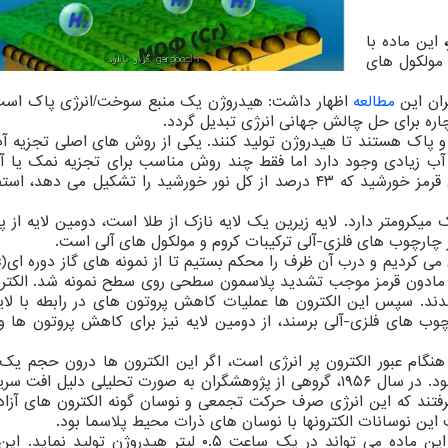
،
این ماده با
 مولکول های
مطالعه
اظهار داشت: هیدروژن یک منبع سوخت/انرژی پاک است
ره برای حل چالش جهانی انرژی تبدیل گردد.
پاک هستند تا هیدروژن تولید کنند. یکی از روش های اصلی تجزیه آب 
 آب زیادی وجود دارد اما فقط چند روش مناسب برای تجزیه نمک یا آب
وجود دارد. علاوه بر این از مقدار کمی از طیف مادون قرمز خورشید که ۴۳ درصد از کل نور خورشید را تشکیل می 
کرومتر دارد. لایه زیرین یک لایه نازک از طلا است، دومین لایه از پل
گسل
. نور مادون قرمز موجب تشدید پلاسمون سطحی روی سطح نمونه شد. الکت
شدند. سپس این الکترون ها عملیات کاهش پروتون های در رابطه با لایه
ارچوب های فلزی-آلی برسند، از دومین لایه نیز برای کاهش پروتون ها
گام عبور الکترون پر انرژی است، اگر این الکترون ها درون حجم یک ف
داشته باشد به آنها پلاسمون های حجمی گفته می شود. در سال ۱۹۵۶، گروهی از پژوهشگران به صورت تحلیلی دلیل 
ه گرفتند که این انرژی صرف حرکت تجمعی و نوسان گونه الکترون های آزاد
 این نوسانات الکترونها با نوسان های ذرات محیط پلاسما بود.
آزمایشات نشان داده اند که ۱۰۰ سانتی متر مربع از این ماده می تواند در یک ساعت ۰.۵ لیتر هیدروژن 