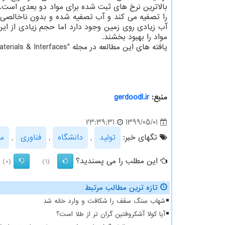
بالاترین نرخ های ثبت شده برای مواد دو بعدی است. 
را تصفیه می کند و آب تصفیه شده و بدون ناخالصی را 
آب زیادی روی زمین وجود دارد اما حجم زیادی از این
مواد را بهبود بخشند.
یافته های این مطالعه در مجله "ACS Applied Materials & Interfaces" انتشار یافته است.
منبع:
gerdoodl.ir
1399/05/01
23:39:31
تگهای خبر:
تولید
,
دانشگاه
,
فناوری
,
م
این مطلب را می پسندید؟
(0)
(1)
تازه ترین مطالب مرتبط
شهاب سنگ سقف را شکافت و وارد خانه شد
آیا کولا آشکروفتین گران تر از طلا است؟